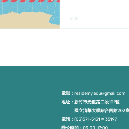
共推永續與安全未來 2025-1
英文柏林演說：願與世界分享民主
美關稅下歐洲企業逆勢獲利長紅 
2026 GCTF聯合委員會議 
09-26 2025 精進外科系醫
09-20 【全社會防衛韌性
郁大讚小橘書 肯定台灣危機應對
國際水週：韌性水、科技水、捷
08-21 HITCON 2025
典 2025-08-11 2025 
電郵：
residemy.edu@gmail.com
地址：新竹市光復路二段101號
國立清華大學綜合四館203
電話：(03)571-5131 # 35197
​辦公時間：09:00-17:00