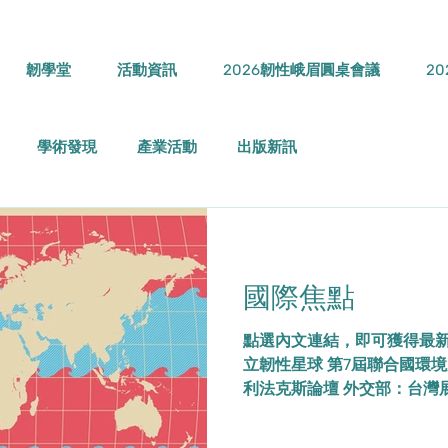
韌學堂
活動資訊
2026韌性峨眉圓桌會議
2
學術發現
產業活動
出版新訊
國際焦點
點選內文連結，即可獲得最新資訊： 
立韌性星球 第7屆聯合國環境大會
利法克斯論壇 外交部：台灣
色 2025-11-16 台灣講者
性、公正轉型議題 2025-11