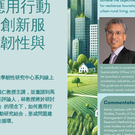
ity應用行動
法創新服
進韌性與
o.7 國立清華大學韌性研究中心系列線上
福仁教授主講，並邀請到馬
任評論人，林教授將於研討
ship）的理念下，如何應用行
行動研究結合，形成問題建
性循環。