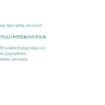
ion, theory building, and research 
發展、研究設計和問題解決的良性循
DR) to enable the design science in an 
n, group facilitation, 
ntation, and evolution. 