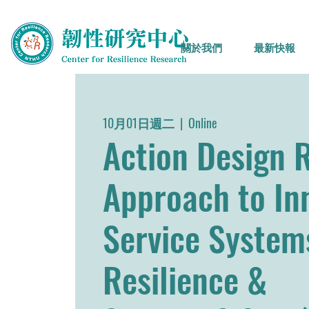
關於我們
最新快報
10月01日週二
  |  
Online
Action Design 
Approach to In
Service System
Resilience &