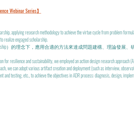
ence Webinar Series】
arship, applying research methodology to achieve the virtue cycle from problem formulat
 to realize engaged scholarship. 
scholarship）的理念下，應用合適的方法來達成問題建構、理論
ion for resilience and sustainability, we employed an action design research approach (A
ch, we can adopt various artifact creation and deployment (such as interview, observatio
 and testing, etc., to achieve the objectives in ADR process: diagnosis, design, impleme