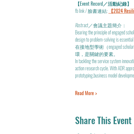
【Event Record／活動紀錄】
fb link / 臉書連結: 
【2024 Resili
Abstract／會議主題簡介：
Bearing the principle of engaged schol
design to problem-solving is essential
在接地型學術（engaged 
環，是關鍵的要素。
In tackling the service system innovat
action research cycle. With ADR approa
prototyping,business model development
Read More >
Share This Event