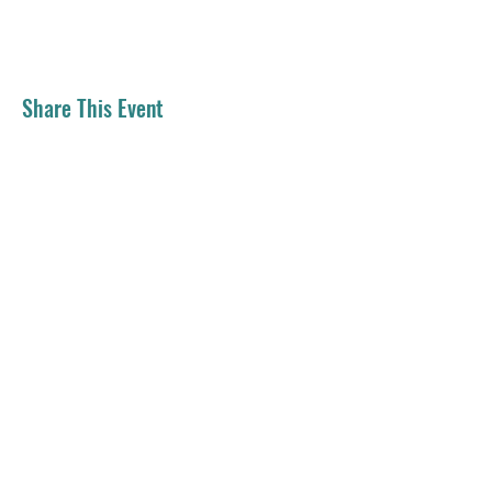
Share This Event
Email：
residemy.edu@gmail.com
Address：
Room 203, NTHU General 4
Building, No 101, Section 2,
Kuang-Fu Road, , East District,