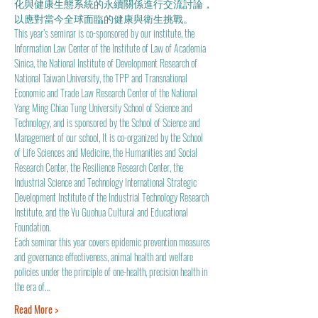
化與健康生態系統的永續關係進行交流討論，
以應對當今全球面臨的健康與衛生挑戰。
This year’s seminar is co-sponsored by our institute, the 
Information Law Center of the Institute of Law of Academia 
Sinica, the National Institute of Development Research of 
National Taiwan University, the TPP and Transnational 
Economic and Trade Law Research Center of the National 
Yang Ming Chiao Tung University School of Science and 
Technology, and is sponsored by the School of Science and 
Management of our school, It is co-organized by the School 
of Life Sciences and Medicine, the Humanities and Social 
Research Center, the Resilience Research Center, the 
Industrial Science and Technology International Strategic 
Development Institute of the Industrial Technology Research 
Institute, and the Yu Guohua Cultural and Educational 
Foundation.
Each seminar this year covers epidemic prevention measures 
and governance effectiveness, animal health and welfare 
policies under the principle of one-health, precision health in 
the era of…
Read More >