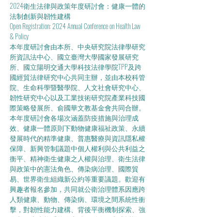
2024衛生法律與政策年度研討會：健康一體的
法制創新與韌性建構
Open Registration: 2024 Annual Conference on Health Law 
& Policy
本年度研討會由本所、中央研究院法律學研究
所資訊法中心、國立臺灣大學國家發展研究
所、國立陽明交通大學科技法律學院TPP及跨
國經貿法律研究中心共同主辦，並由本校科管
院、生命科學暨醫學院、人文社會研究中心、
韌性研究中心以及工業技術研究院產業科技國
際策略發展所、俞國華文教基金會共同合辦。
本年度研討會各場次涵蓋防疫措施與治理成
效、健康一體原則下動物健康福祉政策、永續
發展時代的精準健康、普惠醫療與資訊隱私權
保障、新興管制議題中個人權利與公共利益之
衡平、精神衛生健康之人權與治理、衛生法律
與政策中的憲法角色、傳染病治理、國際貿
易、世界衛生組織新公約等重要議題。歡迎有
興趣者報名參加，共同就公衛治理體系因應跨
人類健康、動物、傳染病、環境之間系統性衝
擊，對韌性能力建構、背後平衡機制探索、強