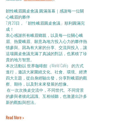
韌性峨眉圓桌會議 圓滿落幕｜感謝每一位關
心峨眉的夥伴
7月20日，「韌性峨眉圓桌會議」順利圓滿完
成！
衷心感謝所有峨眉鄉親，以及每一位關心峨
眉、熱愛峨眉、願意為地方投入心力的夥伴熱
情參與。因為有大家的分享、交流與投入，讓
這場圓桌會議充滿了真誠的對話，也累積了珍
貴的地方智慧。
本次活動以 世界咖啡館（World Café） 的方式
進行，邀請大家圍繞文化、社會、環境、經濟
四大主題，從自身經驗出發，分享對峨眉的觀
察、期待，以及對未來發展的想像。
 在一次次換桌交流中，不同世代、不同背景
的參與者彼此認識、互相傾聽，也激盪出許多
新的觀點與想法。
Read More >