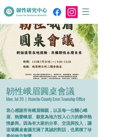
韌性峨眉圓桌會議
Mon, Jul 20
  |  
Hsinchu County Emei Township Office
衷心感謝所有峨眉鄉親，以及每一位關心峨
眉、熱愛峨眉、願意為地方投入心力的夥伴熱
情參與。因為有大家的分享、交流與投入，讓
這場圓桌會議充滿了真誠的對話，也累積了珍
貴的地方智慧。