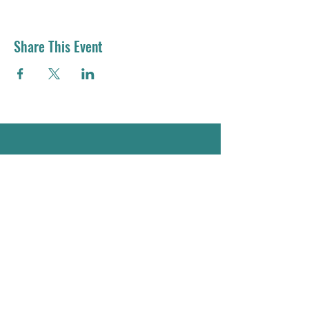
Share This Event
Email：
residemy.edu@gmail.com
Address：
Room 203, NTHU General 4
Building, No 101, Section 2,
Kuang-Fu Road, , East District,
Hsinchu City, Taiwan