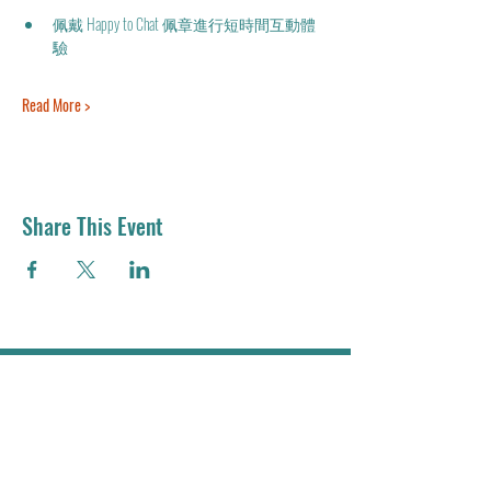
佩戴 Happy to Chat 佩章進行短時間互動體
驗
Read More >
Share This Event
Email：
residemy.edu@gmail.com
Address：