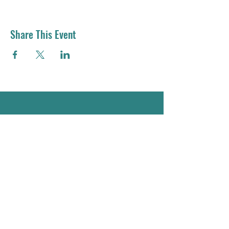
Share This Event
Email：
residemy.edu@gmail.com
Address：
Room 203, NTHU General 4
Building, No 101, Section 2,
Kuang-Fu Road, , East District,
Hsinchu City, Taiwan