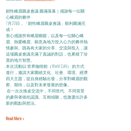
韌性峨眉圓桌會議 圓滿落幕｜感謝每一位關
心峨眉的夥伴
7月20日，「韌性峨眉圓桌會議」順利圓滿完
成！
衷心感謝所有峨眉鄉親，以及每一位關心峨
眉、熱愛峨眉、願意為地方投入心力的夥伴熱
情參與。因為有大家的分享、交流與投入，讓
這場圓桌會議充滿了真誠的對話，也累積了珍
貴的地方智慧。
本次活動以 世界咖啡館（World Café） 的方式
進行，邀請大家圍繞文化、社會、環境、經濟
四大主題，從自身經驗出發，分享對峨眉的觀
察、期待，以及對未來發展的想像。
 在一次次換桌交流中，不同世代、不同背景
的參與者彼此認識、互相傾聽，也激盪出許多
新的觀點與想法。
Read More >