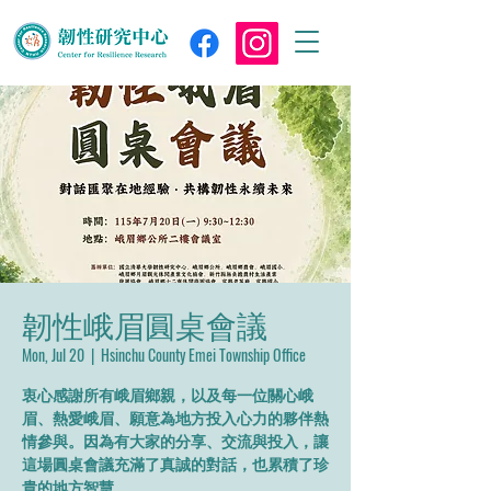
韌性峨眉圓桌會議
Mon, Jul 20
  |  
Hsinchu County Emei Township Office
衷心感謝所有峨眉鄉親，以及每一位關心峨
眉、熱愛峨眉、願意為地方投入心力的夥伴熱
情參與。因為有大家的分享、交流與投入，讓
這場圓桌會議充滿了真誠的對話，也累積了珍
貴的地方智慧。