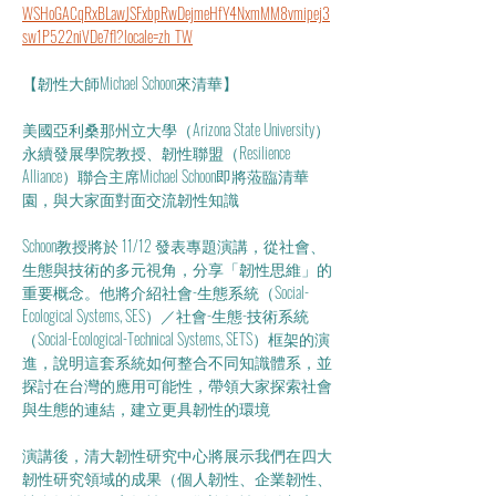
WSHoGACqRxBLawJSFxbpRwDejmeHfY4NxmMM8vmipej3
sw1P522niVDe7fl?locale=zh_TW
【韌性大師Michael Schoon來清華】
美國亞利桑那州立大學（Arizona State University）
永續發展學院教授、韌性聯盟（Resilience 
Alliance）聯合主席Michael Schoon即將蒞臨清華
園，與大家面對面交流韌性知識
Schoon教授將於 11/12 發表專題演講，從社會、
生態與技術的多元視角，分享「韌性思維」的
重要概念。他將介紹社會-生態系統（Social-
Ecological Systems, SES）／社會-生態-技術系統
（Social-Ecological-Technical Systems, SETS）框架的演
進，說明這套系統如何整合不同知識體系，並
探討在台灣的應用可能性，帶領大家探索社會
與生態的連結，建立更具韌性的環境
演講後，清大韌性研究中心將展示我們在四大
韌性研究領域的成果（個人韌性、企業韌性、