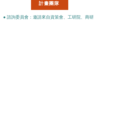
計畫團隊
● 諮詢委員會：邀請來自資策會、工研院、商研
院、中國生產力中心、台灣服務科學學會、友達
光電、
上銀科技等組織的專家，擔任與
組成諮詢委員會來提供建議和協助本中心的發展
和產業、
社會資源的連結。
● 研究發展組：主責研究發展相關業務，協助各
研究群進行研究成果發表、國內外研討會和論壇
規劃和執行。
● 國際合作組：主責國際合作事務，包括移地學
習、研究交流、國際標竿學習活動等活動。
● 社群發展組：以利害關係人來發展本中心社群
網絡，包括政府、產業、社區以及個人與韌性有
關關係發展。