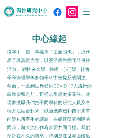
中心緣起
漢字中「韌」釋義為「柔而固也」，這代
表了其真實含意，以靈活應對變化並保持
、
、
、
活力。 韌性在文學
藝術
心理學
社會
學和管理學等多個學科中被提及或闡述。
然而，一直到世界受到COVID-19大流行的
嚴重影響之前，它從未引起太多關注。此
現象激勵我們把不同學科的研究人員及各
種方法結合起來，以適應劇烈和前所未有
的變化所產生的議題，在組建研究團隊的
同時，將大流行作為首要共同目標。我們
預計在不久的將來，特別是在世界面臨氣