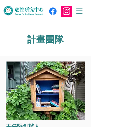
​計畫團隊
主任暨創辦人