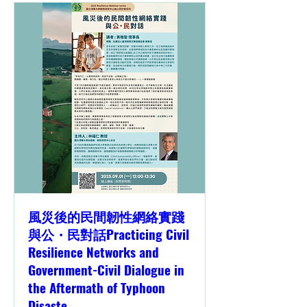
風災後的民間韌性網絡實踐
與公・民對話Practicing Civil
Resilience Networks and
Government-Civil Dialogue in
the Aftermath of Typhoon
Disaste