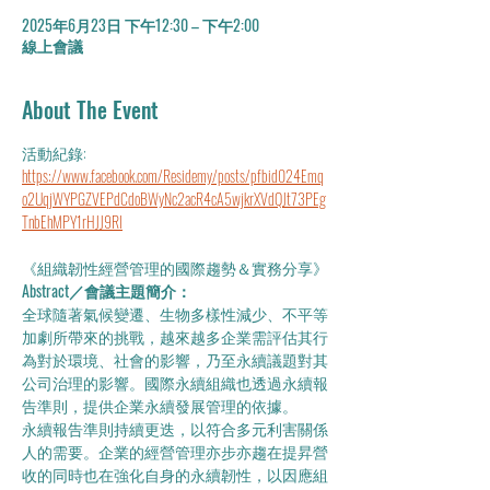
2025年6月23日 下午12:30 – 下午2:00
線上會議
About The Event
活動紀錄: 
https://www.facebook.com/Residemy/posts/pfbid024Emq
o2UqjWYPGZVEPdCdoBWyNc2acR4cA5wjkrXVdQJt73PEg
TnbEhMPY1rHJJ9Rl
《組織韌性經營管理的國際趨勢＆實務分享》
Abstract／會議主題簡介：
全球隨著氣候變遷、生物多樣性減少、不平等
加劇所帶來的挑戰，越來越多企業需評估其行
為對於環境、社會的影響，乃至永續議題對其
公司治理的影響。國際永續組織也透過永續報
告準則，提供企業永續發展管理的依據。
永續報告準則持續更迭，以符合多元利害關係
人的需要。企業的經營管理亦步亦趨在提昇營
收的同時也在強化自身的永續韌性，以因應組