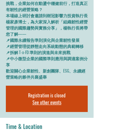
挑戰，企業如何在動盪中穩健前行，打造真正
有韌性的經營策略？
本場線上研討會邀請到樹冠影響力投資執行長
楊家彥博士，為大家深入解析「組織韌性經營
管理的國際趨勢與實務分享」，楊執行長將帶
您了解——
📌國際永續報告準則演化與企業韌性發展
📌經營管理從靜態走向系統動態的典範轉移
📌拆解 T-x-FD 準則的演進與未來挑戰
📌中小微型企業的國際準則應用與調適案例分
享
歡迎關心企業韌性、新創團隊、ESG、永續經
營策略的夥伴共襄盛舉
Registration is closed
See other events
Time & Location