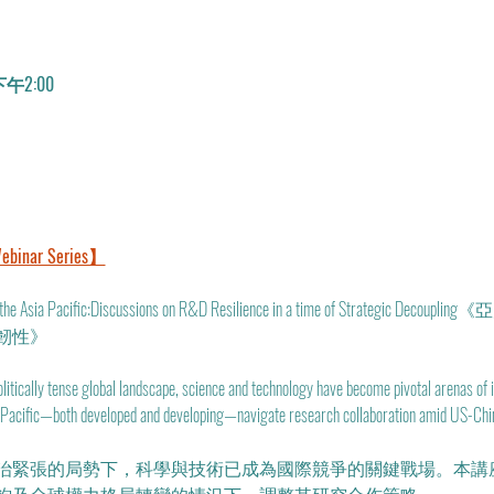
下午2:00
ebinar Series】
ion in the Asia Pacific:Discussions on R&D Resilience in a time of Str
韌性》
litically tense global landscape, science and technology have become pivotal arenas of in
a Pacific—both developed and developing—navigate research collaboration amid US-China
治緊張的局勢下，科學與技術已成為國際競爭的關鍵戰場。本講