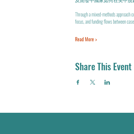
及開發中國家如何在美中脫
Through a mixed-methods approach comb
focus, and funding flows between case
Read More >
Share This Event