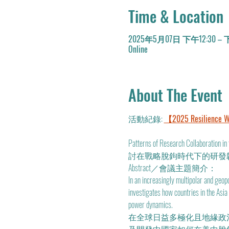
Time & Location
2025年5月07日 下午12:30 – 
Online
About The Event
活動紀錄: 
【2025 Resilience W
Patterns of Research Collaborat
討在戰略脫鉤時代下的研發
Abstract／會議主題簡介：
In an increasingly multipolar and geopo
investigates how countries in the Asi
power dynamics.
在全球日益多極化且地緣政