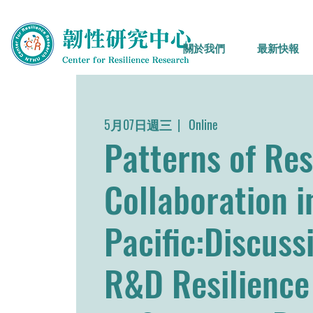
關於我們
最新快報
5月07日週三
  |  
Online
Patterns of Re
Collaboration i
Pacific:Discuss
R&D Resilience 