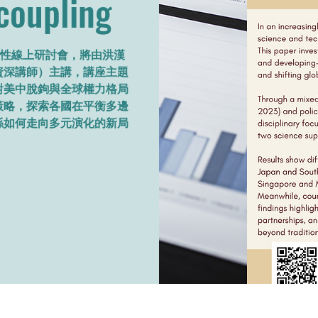
coupling
eries」韌性線上研討會，將由洪漢
資深講師）主講，講座主題
對美中脫鉤與全球權力格局
策略，探索各國在平衡多邊
係如何走向多元演化的新局