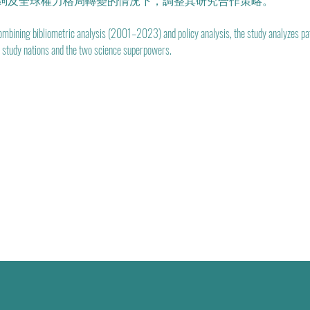
鉤及全球權力格局轉變的情況下，調整其研究合作策略。
ining bibliometric analysis (2001–2023) and policy analysis, the study analyzes patte
 study nations and the two science superpowers.