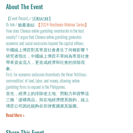
About The Event
【Event Record／活動紀錄】
fb link / 臉書連結: 
【2024 Resilience Webinar Series】
How does Chinese online gambling reverberate in the host 
society? I argue that Chinese online gambling generates 
economic and social exclusions beyond the capital inflows. 
中國線上博弈對其寄居社會產生了何種影響？
研究者指出，中國線上博弈不單純為寄居社會
帶來資金流入，更造成經濟和社會的排除現
象。
First, for economic exclusion disembeds the three ‘fictitious 
commodities’ of land, labor, and money, allowing online 
gambling firms to expand in the Philippines. 
首先，經濟上的排除使土地、勞動力和貨幣這
三種「虛構商品」與在地經濟體系脫鉤，線上
博弈公司因此能夠在菲律賓擴展其版圖。
Read More >
Share This Event