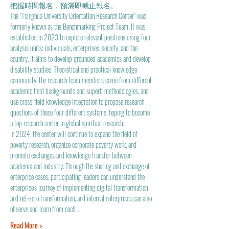
把握時間報名，額滿即截止報名。
The "Tsinghua University Orientation Research Center" was 
formerly known as the Benchmarking Project Team. It was 
established in 2023 to explore relevant positions using four 
analysis units: individuals, enterprises, society, and the 
country. It aims to develop grounded academics and develop 
disability studies. Theoretical and practical knowledge 
community, the research team members come from different 
academic field backgrounds and superb methodologies, and 
use cross-field knowledge integration to propose research 
questions of these four different systems, hoping to become 
a top research center in global spiritual research.
In 2024, the center will continue to expand the field of 
poverty research, organize corporate poverty work, and 
promote exchanges and knowledge transfer between 
academia and industry. Through the sharing and exchange of 
enterprise cases, participating leaders can understand the 
enterprise's journey of implementing digital transformation 
and net-zero transformation, and internal enterprises can also 
observe and learn from each…
Read More >