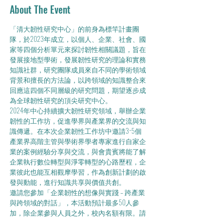
About The Event
「清大韌性研究中心」的前身為標竿計畫團
隊，於2023年成立，以個人、企業、社會、國
家等四個分析單元來探討韌性相關議題，旨在
發展接地型學術，發展韌性研究的理論和實務
知識社群，研究團隊成員來自不同的學術領域
背景和擅長的方法論，以跨領域的知識整合來
回應這四個不同層級的研究問題，期望逐步成
為全球韌性研究的頂尖研究中心。
2024年中心持續擴大韌性研究領域，舉辦企業
韌性的工作坊，促進學界與產業界的交流與知
識傳遞。在本次企業韌性工作坊中邀請3~5個
產業界高階主管與學術界學者專家進行自家企
業的案例經驗分享與交流，與會貴賓將能了解
企業執行數位轉型與淨零轉型的心路歷程，企
業彼此也能互相觀摩學習，作為創新計劃的啟
發與動能，進行知識共享與價值共創。
邀請您參加「企業韌性的想像與實踐 – 跨產業
與跨領域的對話」，本活動預計最多50人參
加，除企業參與人員之外，校內名額有限。請