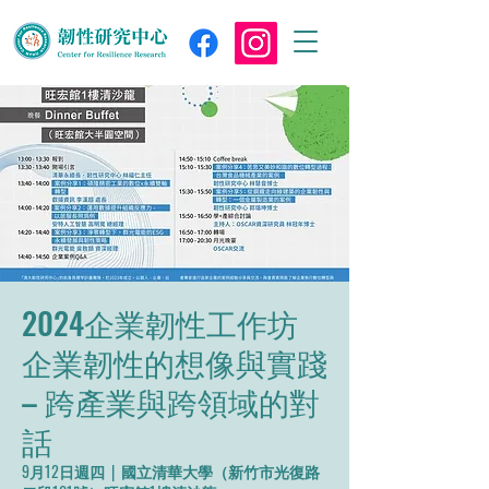
2024企業韌性工作坊
企業韌性的想像與實踐
– 跨產業與跨領域的對
話
9月12日週四
  |  
國立清華大學（新竹市光復路