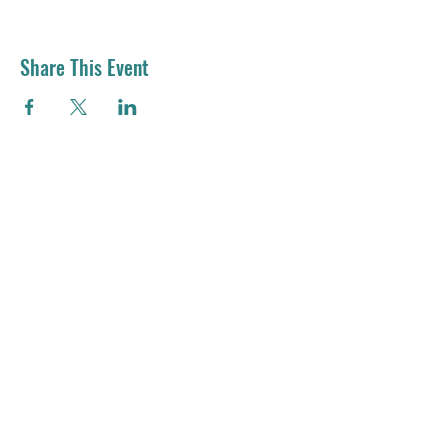
Share This Event
電郵：
residemy.edu@gmail.com
地址：新竹市光復路二段101號
國立清華大學綜合四館302室
電話：(03)571-5131 # 35197
​辦公時間：09:00-17:00