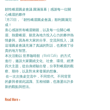
韌性峨眉圓桌會議 圓滿落幕｜感謝每一位關
心峨眉的夥伴
7月20日，「韌性峨眉圓桌會議」順利圓滿完
成！
衷心感謝所有峨眉鄉親，以及每一位關心峨
眉、熱愛峨眉、願意為地方投入心力的夥伴熱
情參與。因為有大家的分享、交流與投入，讓
這場圓桌會議充滿了真誠的對話，也累積了珍
貴的地方智慧。
本次活動以 世界咖啡館（World Café） 的方式
進行，邀請大家圍繞文化、社會、環境、經濟
四大主題，從自身經驗出發，分享對峨眉的觀
察、期待，以及對未來發展的想像。
 在一次次換桌交流中，不同世代、不同背景
的參與者彼此認識、互相傾聽，也激盪出許多
新的觀點與想法。
Read More >