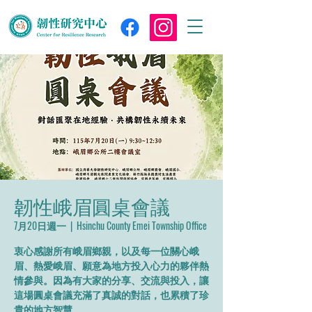
韌性峨眉圓桌會議
7月20日週一
  |  
Hsinchu County Emei Township Office
衷心感謝所有峨眉鄉親，以及每一位關心峨
眉、熱愛峨眉、願意為地方投入心力的夥伴熱
情參與。因為有大家的分享、交流與投入，讓
這場圓桌會議充滿了真誠的對話，也累積了珍
貴的地方智慧。