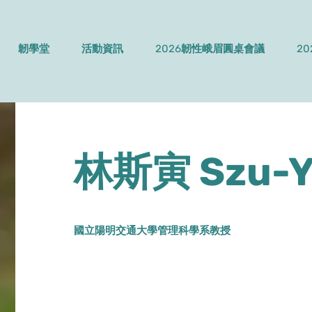
韌學堂
活動資訊
2026韌性峨眉圓桌會議
2
林斯寅
Szu-Y
國立陽明交通大學管理科學系教授