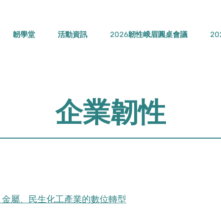
韌學堂
活動資訊
2026韌性峨眉圓桌會議
2
企業韌性
、金屬、民生化工產業的數位轉型